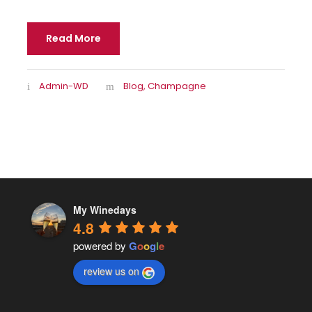
Read More
Admin-WD
Blog
,
Champagne
My Winedays
4.8
powered by
G
o
o
g
l
e
review us on